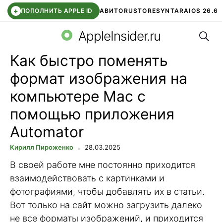
+
ПОПОЛНИТЬ APPLE ID
АВИТО
RUSTORE
SYNTARA
IOS 26.6
Поис
DDE STORE
СБЕР КИДС
ЧАТ ROBLOX
ВТБ ОНЛАЙН
AppleInsider.ru
Как быстро поменять
формат изображения на
компьютере Mac с
помощью приложения
Automator
Кирилл Пироженко
28.03.2025
В своей работе мне постоянно приходится
взаимодействовать с картинками и
фотографиями, чтобы добавлять их в статьи.
Вот только на сайт можно загрузить далеко
не все форматы изображений, и приходится