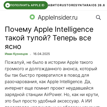
+
ПОПОЛНИТЬ APPLE ID
АВИТО
RUSTORE
SYNTARA
IOS 26.6
Поис
DDE STORE
СБЕР КИДС
ЧАТ ROBLOX
ВТБ ОНЛАЙН
AppleInsider.ru
Почему Apple Intelligence
такой тупой? Теперь все
ясно
Иван Кузнецов
16.04.2025
Пожалуй, не было в истории Apple такого
громкого и долгожданного анонса, который
бы так быстро превратился в повод для
разочарования, как Apple Intelligence. Да,
интернет еще помнит проект неудавшейся
зарядной станции AirPower. Но, как ни крути,
это был просто удобный аксессуар. А ИИ