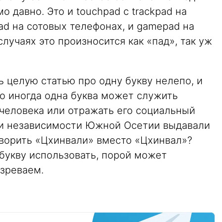
 давно. Это и touchpad с trackpad на
pad на сотовых телефонах, и gamepad на
случаях это произносится как «пад», так уж
ь целую статью про одну букву нелепо, и
Но иногда одна буква может служить
человека или отражать его социальный
ики независимости Южной Осетии выдавали
оворить «Цхинвали» вместо «Цхинвал»?
букву использовать, порой может
озреваем.