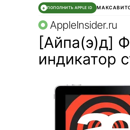
МАКС
АВИТ
+
ПОПОЛНИТЬ APPLE ID
AppleInsider.ru
[Айпа(э)д] 
индикатор с