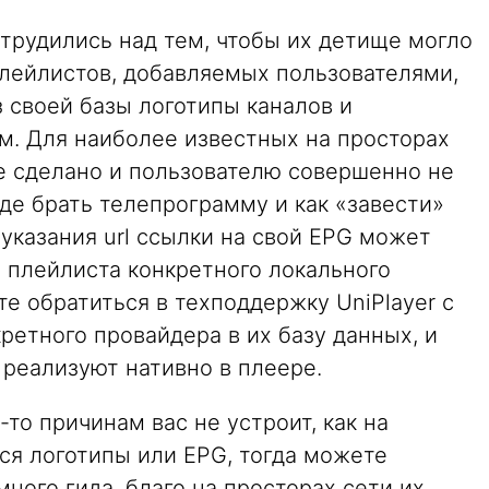
трудились над тем, чтобы их детище могло
лейлистов, добавляемых пользователями,
 своей базы логотипы каналов и
м. Для наиболее известных на просторах
е сделано и пользователю совершенно не
где брать телепрограмму и как «завести»
указания url ссылки на свой EPG может
 плейлиста конкретного локального
е обратиться в техподдержку UniPlayer с
ретного провайдера в их базу данных, и
 реализуют нативно в плеере.
то причинам вас не устроит, как на
ся логотипы или EPG, тогда можете
ного гида, благо на просторах сети их