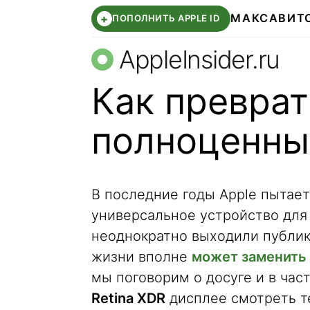
МАКС
АВИТ
+
ПОПОЛНИТЬ APPLE ID
AppleInsider.ru
Как преврат
полноценны
В последние годы Apple пытает
универсальное устройство для
неоднократно выходили публик
жизни вполне
может заменить
мы поговорим о досуге и в час
Retina XDR
дисплее смотреть т