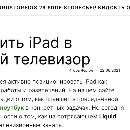
О
RUSTORE
IOS 26.6
DDE STORE
СБЕР КИДС
ВТБ 
ить iPad в
й телевизор
Игорь Филон
22.06.2021
ся активно позиционировать iPad как
 работы и развлечений. На нашем сайте
ации о том, как планшет в повседневной
 ноутбук
в конкретных задачах. Но сегодня
тности о том, как на потрясающем
Liquid
елевизионные каналы.