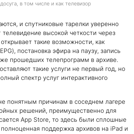
досуга, в том числе и как телевизор
аются, и спутниковые тарелки уверенно
т телевидение высокой четкости через
ь открывает такие возможности, как
PG), постановка эфира на паузу, запись
же прошедших телепрограмм в архиве.
ставляют такие услуги не первый год, но
олный спектр услуг интерактивного
не понятным причинам в соседнем лагере
тойных решений, преимущественно для
асается App Store, то здесь были сплошные
 полноценная поддержка архивов на iPad и