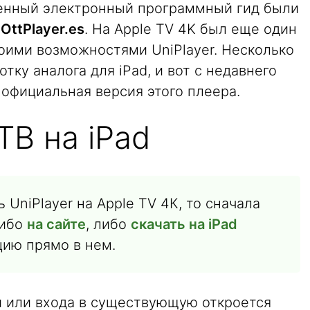
оенный электронный программный гид были
о
OttPlayer.es
. На Apple TV 4K был еще один
ими возможностями UniPlayer. Несколько
ку аналога для iPad, и вот с недавнего
 официальная версия этого плеера.
ТВ на iPad
 UniPlayer на Apple TV 4К, то сначала
либо
на сайте
, либо
скачать на iPad
цию прямо в нем.
и или входа в существующую откроется