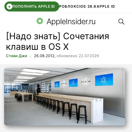
+
ПОПОЛНИТЬ APPLE ID
РОБЛОКС
IOS 26.6
APPLE ID
Поис
TELEGRAM
WHATSAPP
DDE STORE
APP STORE
OZON БАНК
AppleInsider.ru
[Надо знать] Сочетания
клавиш в OS X
Стиви Джи
26.08.2012,
обновлено 22.07.2026