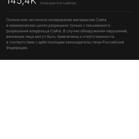
145,4K
пользуются сайтом
Полное или частичное копирование материалов Сайта
в коммерческих целях разрешено только с письменного
разрешения владельца Сайта. В случае обнаружения нарушений,
виновные лица могут быть привлечены к ответственности
в соответствии с действующим законодательством Российской
Федерации.