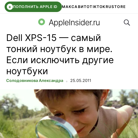
+
ПОПОЛНИТЬ APPLE ID
МАКС
АВИТО
TIKTOK
RUSTORE
Поис
SYNTARA
WB КЛУБ
IOS 26.6
DDE STORE
AppleInsider.ru
Dell XPS-15 — самый
тонкий ноутбук в мире.
Если исключить другие
ноутбуки
Солодовникова Александра
25.05.2011