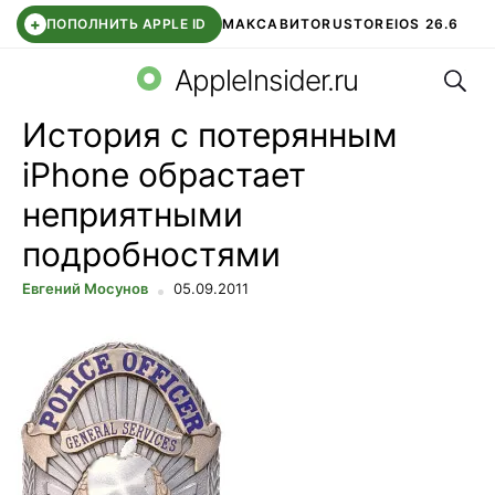
+
ПОПОЛНИТЬ APPLE ID
МАКС
АВИТО
RUSTORE
IOS 26.6
Поис
DDE STORE
СБЕР КИДС
ВТБ ОНЛАЙН
ЧАТ В ROBLOX
AppleInsider.ru
История с потерянным
iPhone обрастает
неприятными
подробностями
Евгений Мосунов
05.09.2011