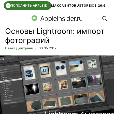
+
ПОПОЛНИТЬ APPLE ID
МАКС
АВИТО
RUSTORE
IOS 26.6
Поис
DDE STORE
СБЕР КИДС
ВТБ ОНЛАЙН
ЧАТ В ROBLOX
AppleInsider.ru
Основы Lightroom: импорт
фотографий
Павел Дмитриев
03.05.2012