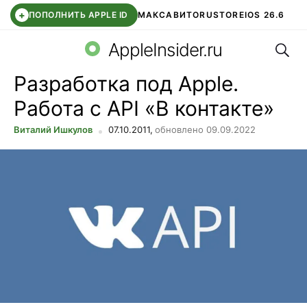
+
ПОПОЛНИТЬ APPLE ID
МАКС
АВИТО
RUSTORE
IOS 26.6
Поис
DDE STORE
СБЕР КИДС
ВТБ ОНЛАЙН
ЧАТ В ROBLOX
AppleInsider.ru
Разработка под Apple.
Работа с API «В контакте»
Виталий Ишкулов
07.10.2011,
обновлено 09.09.2022