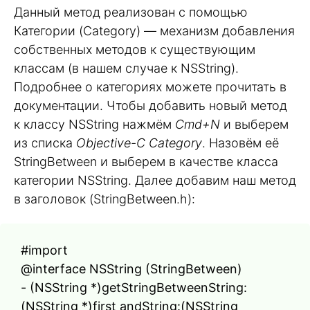
Данный метод реализован с помощью
Категории (Category) — механизм добавления
собственных методов к существующим
классам (в нашем случае к NSString).
Подробнее о категориях можете прочитать в
документации. Чтобы добавить новый метод
к классу NSString нажмём
Cmd+N
и выберем
из списка
Objective-C Category
. Назовём её
StringBetween и выберем в качестве класса
категории NSString. Далее добавим наш метод
в заголовок (StringBetween.h):
#import
@interface NSString (StringBetween)
- (NSString *)getStringBetweenString:
(NSString *)first andString:(NSString