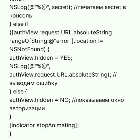
NSLog(@"%@", secret); //печатаем secret в
консоль
} else if
([authView.request.URL.absoluteString
rangeOfString:@"error"].location !=
NSNotFound) {
authView.hidden = YES;
NSLog(@"%@",
authView.request.URL.absoluteString); //
выводим ошибку
} else {
authView.hidden = NO; //показываем окно
авторизации
}
[indicator stopAnimating];
}