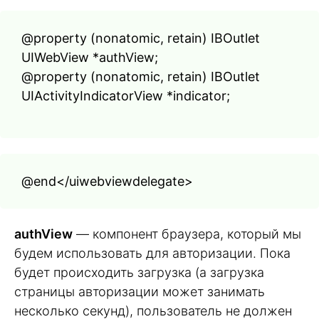
@property (nonatomic, retain) IBOutlet
UIWebView *authView;
@property (nonatomic, retain) IBOutlet
UIActivityIndicatorView *indicator;
@end</uiwebviewdelegate>
authView
— компонент браузера, который мы
будем использовать для авторизации. Пока
будет происходить загрузка (а загрузка
страницы авторизации может занимать
несколько секунд), пользователь не должен