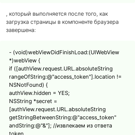
, который выполняется после того, как
загрузка страницы в компоненте браузера
завершена:
- (void)webViewDidFinishLoad:(UIWebView
*)webView {
if ([authView.request.URL.absoluteString
rangeOfString:@"access_token"].location !=
NSNotFound) {
authView.hidden = YES;
NSString *secret =
[authView.request.URL.absoluteString
getStringBetweenString:@"access_token"
andString:@"&"]; //извлекаем из ответа
token