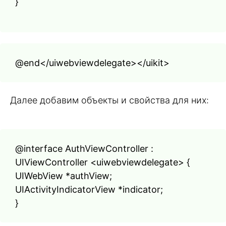
}
@end</uiwebviewdelegate></uikit>
Далее добавим объекты и свойства для них:
@interface AuthViewController :
UIViewController <uiwebviewdelegate> {
UIWebView *authView;
UIActivityIndicatorView *indicator;
}