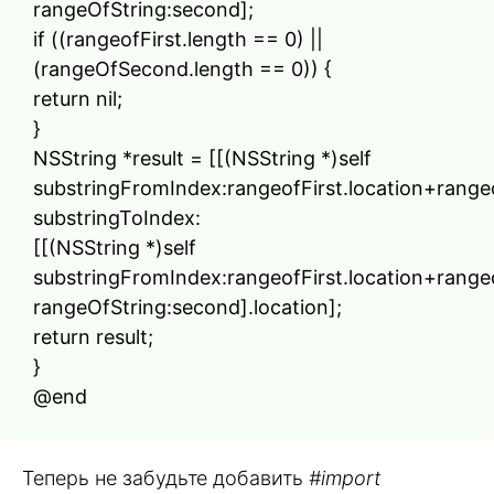
rangeOfString:second];
if ((rangeofFirst.length == 0) ||
(rangeOfSecond.length == 0)) {
return nil;
}
NSString *result = [[(NSString *)self
substringFromIndex:rangeofFirst.location+rangeo
substringToIndex:
[[(NSString *)self
substringFromIndex:rangeofFirst.location+rangeo
rangeOfString:second].location];
return result;
}
@end
Теперь не забудьте добавить
#import