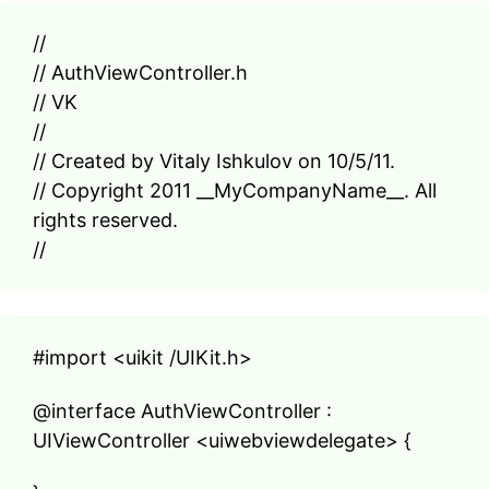
//
// AuthViewController.h
// VK
//
// Created by Vitaly Ishkulov on 10/5/11.
// Copyright 2011 __MyCompanyName__. All
rights reserved.
//
#import <uikit /UIKit.h>
@interface AuthViewController :
UIViewController <uiwebviewdelegate> {