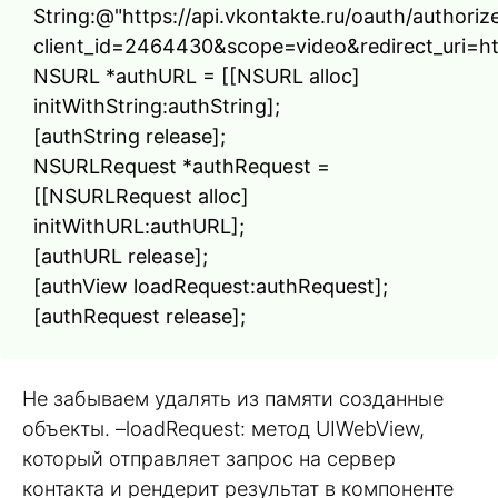
String:@"https://api.vkontakte.ru/oauth/authoriz
client_id=2464430&scope=video&redirect_uri=htt
NSURL *authURL = [[NSURL alloc]
initWithString:authString];
[authString release];
NSURLRequest *authRequest =
[[NSURLRequest alloc]
initWithURL:authURL];
[authURL release];
[authView loadRequest:authRequest];
[authRequest release];
Не забываем удалять из памяти созданные
объекты. –loadRequest: метод UIWebView,
который отправляет запрос на сервер
контакта и рендерит результат в компоненте