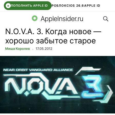
+
ПОПОЛНИТЬ APPLE ID
РОБЛОКС
IOS 26.6
APPLE ID
Поис
TELEGRAM
WHATSAPP
DDE STORE
APP STORE
OZON БАНК
AppleInsider.ru
N.O.V.A. 3. Когда новое —
хорошо забытое старое
Миша Королев
17.05.2012