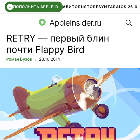
+
ПОПОЛНИТЬ APPLE ID
АВИТО
RUSTORE
SYNTARA
IOS 26.6
Поис
DDE STORE
СБЕР КИДС
ЧАТ ROBLOX
ВТБ ОНЛАЙН
AppleInsider.ru
RETRY — первый блин
почти Flappy Bird
Роман Бузов
23.10.2014