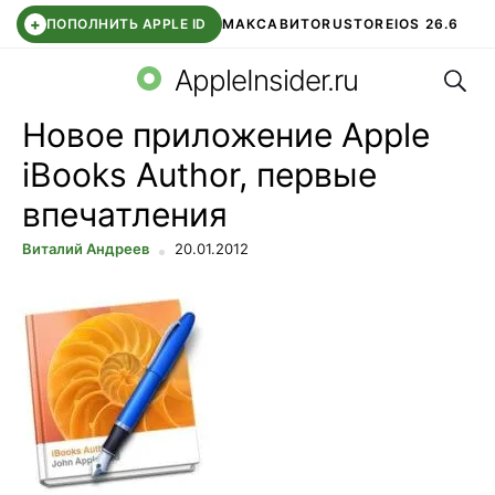
+
ПОПОЛНИТЬ APPLE ID
МАКС
АВИТО
RUSTORE
IOS 26.6
Поис
DDE STORE
СБЕР КИДС
ВТБ ОНЛАЙН
ЧАТ В ROBLOX
AppleInsider.ru
Новое приложение Apple
iBooks Author, первые
впечатления
Виталий Андреев
20.01.2012