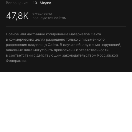
Воплощение —
101 Медиа
47,8K
ежедневно
пользуются сайтом
Полное или частичное копирование материалов Сайта
в коммерческих целях разрешено только с письменного
разрешения владельца Сайта. В случае обнаружения нарушений,
виновные лица могут быть привлечены к ответственности
в соответствии с действующим законодательством Российской
Федерации.