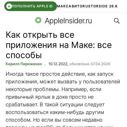
+
ПОПОЛНИТЬ APPLE ID
МАКС
АВИТО
RUSTORE
IOS 26.6
Поис
DDE STORE
СБЕР КИДС
ВТБ ОНЛАЙН
ЧАТ В ROBLOX
AppleInsider.ru
Как открыть все
приложения на Маке: все
способы
Кирилл Пироженко
10.12.2022,
обновлено 07.04.2026
Иногда такое простое действие, как запуск
приложения, может вызвать у пользователей
некоторые проблемы. Например, если
привычный ярлык в доке просто не
срабатывает. В такой ситуации следует
воспользоваться каким-нибудь другим
способом. Но если вы совсем недавно