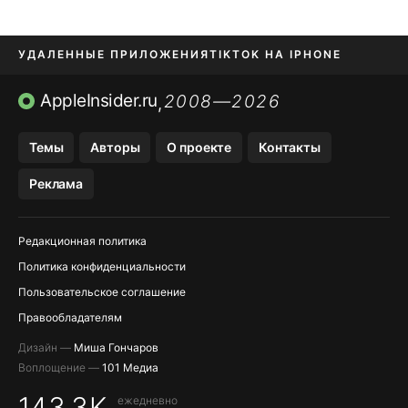
УДАЛЕННЫЕ ПРИЛОЖЕНИЯ
TIKTOK НА IPHONE
ПРИЛОЖЕНИЯ БЕЗ APP STORE
AppleInsider.ru
2008—2026
,
OZON БАНК, WILDBERRIES
Темы
Авторы
О проекте
Контакты
МЕССЕНДЖЕРЫ KAKAOTALK, B…
Реклама
ПОПОЛНЕНИЕ APPLE ID
Редакционная политика
Политика конфиденциальности
Пользовательское соглашение
Правообладателям
Дизайн —
Миша Гончаров
Воплощение —
101 Медиа
143,3K
ежедневно