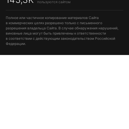
пользуются сайтом
Полное или частичное копирование материалов Сайта
в коммерческих целях разрешено только с письменного
разрешения владельца Сайта. В случае обнаружения нарушений,
виновные лица могут быть привлечены к ответственности
в соответствии с действующим законодательством Российской
Федерации.