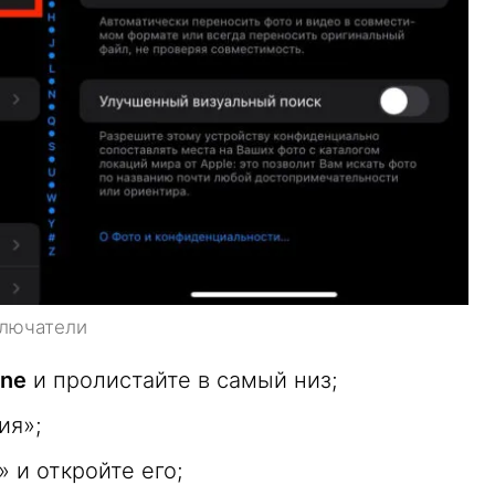
ключатели
one
и пролистайте в самый низ;
ия»;
 и откройте его;