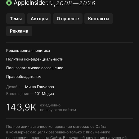
ПРИЛОЖЕНИЯ БЕЗ APP STORE
AppleInsider.ru
2008—2026
,
OZON БАНК, WILDBERRIES
Темы
Авторы
О проекте
Контакты
МЕССЕНДЖЕРЫ KAKAOTALK, B…
Реклама
ПОПОЛНЕНИЕ APPLE ID
Редакционная политика
Политика конфиденциальности
Пользовательское соглашение
Правообладателям
Дизайн —
Миша Гончаров
Воплощение —
101 Медиа
143,9K
ежедневно
пользуются сайтом
Полное или частичное копирование материалов Сайта
в коммерческих целях разрешено только с письменного
разрешения владельца Сайта. В случае обнаружения нарушений,