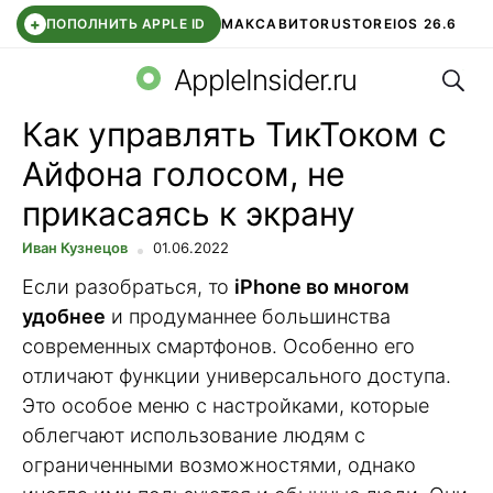
+
ПОПОЛНИТЬ APPLE ID
МАКС
АВИТО
RUSTORE
IOS 26.6
Поис
DDE STORE
СБЕР КИДС
ВТБ ОНЛАЙН
ЧАТ В ROBLOX
AppleInsider.ru
Как управлять ТикТоком с
Айфона голосом, не
прикасаясь к экрану
Иван Кузнецов
01.06.2022
Если разобраться, то
iPhone во многом
удобнее
и продуманнее большинства
современных смартфонов. Особенно его
отличают функции универсального доступа.
Это особое меню с настройками, которые
облегчают использование людям с
ограниченными возможностями, однако