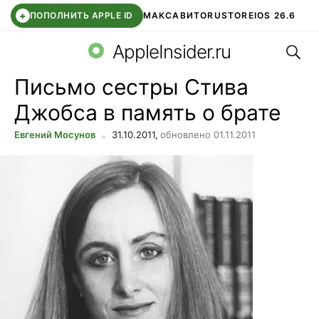
+
ПОПОЛНИТЬ APPLE ID
МАКС
АВИТО
RUSTORE
IOS 26.6
Поис
DDE STORE
СБЕР КИДС
ВТБ ОНЛАЙН
ЧАТ В ROBLOX
AppleInsider.ru
Письмо сестры Стива
Джобса в память о брате
Евгений Мосунов
31.10.2011,
обновлено 01.11.2011