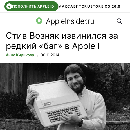
+
ПОПОЛНИТЬ APPLE ID
МАКС
АВИТО
RUSTORE
IOS 26.6
Поис
DDE STORE
СБЕР КИДС
ВТБ ОНЛАЙН
ЧАТ В ROBLOX
AppleInsider.ru
Стив Возняк извинился за
редкий «баг» в Apple I
Анна Кирикова
06.11.2014