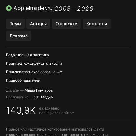
TIKTOK НА IPHONE
ПРИЛОЖЕНИЯ БЕЗ APP STORE
AppleInsider.ru
2008—2026
,
OZON БАНК, WILDBERRIES
Темы
Авторы
О проекте
Контакты
МЕССЕНДЖЕРЫ KAKAOTALK, B…
Реклама
Редакционная политика
Политика конфиденциальности
Пользовательское соглашение
Правообладателям
Дизайн —
Миша Гончаров
Воплощение —
101 Медиа
143,9K
ежедневно
пользуются сайтом
Полное или частичное копирование материалов Сайта
в коммерческих целях разрешено только с письменного