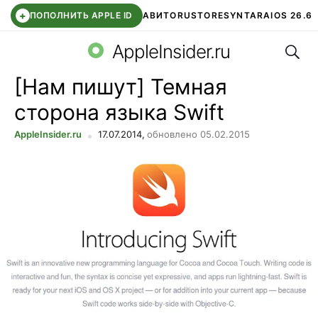
+
ПОПОЛНИТЬ APPLE ID
АВИТО
RUSTORE
SYNTARA
IOS 26.6
Поис
DDE STORE
СБЕР КИДС
ЧАТ ROBLOX
ВТБ ОНЛАЙН
AppleInsider.ru
[Нам пишут] Темная
сторона языка Swift
AppleInsider.ru
17.07.2014,
обновлено 05.02.2015