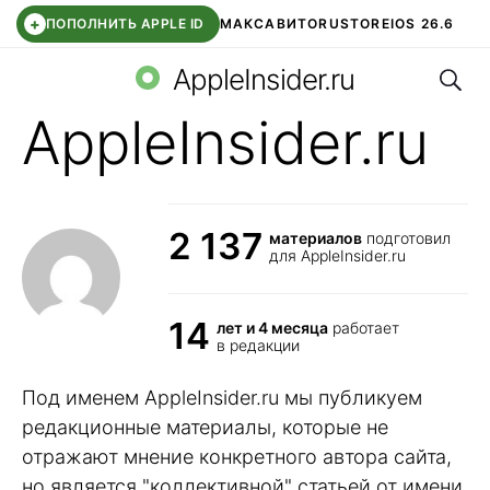
+
ПОПОЛНИТЬ APPLE ID
МАКС
АВИТО
RUSTORE
IOS 26.6
Поис
DDE STORE
СБЕР КИДС
ВТБ ОНЛАЙН
ЧАТ В ROBLOX
AppleInsider.ru
AppleInsider.ru
2 137
материалов
подготовил
для AppleInsider.ru
14
лет и 4 месяца
работает
в редакции
Под именем AppleInsider.ru мы публикуем
редакционные материалы, которые не
отражают мнение конкретного автора сайта,
но является "коллективной" статьей от имени