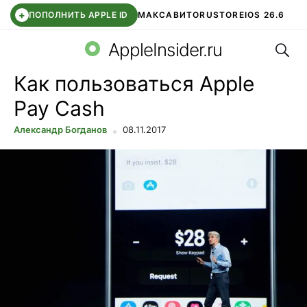
+
ПОПОЛНИТЬ APPLE ID
МАКС
АВИТО
RUSTORE
IOS 26.6
Поис
DDE STORE
СБЕР КИДС
ВТБ ОНЛАЙН
ЧАТ В ROBLOX
AppleInsider.ru
Как пользоваться Apple
Pay Cash
Александр Богданов
08.11.2017