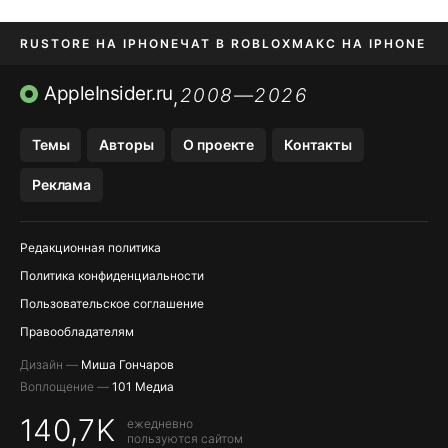
RUSTORE НА IPHONE
ЧАТ В ROBLOX
МАКС НА IPHONE
AVITO НА IPHONE
ВТБ ОНЛАЙН
TIKTOK НА IPHONE
AppleInsider.ru
2008—2026
,
Темы
Авторы
О проекте
Контакты
Реклама
Редакционная политика
Политика конфиденциальности
Пользовательское соглашение
Правообладателям
Дизайн —
Миша Гончаров
Воплощение —
101 Медиа
140,7K
ежедневно
пользуются сайтом