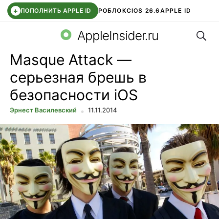
+
ПОПОЛНИТЬ APPLE ID
РОБЛОКС
IOS 26.6
APPLE ID
Поис
TELEGRAM
WHATSAPP
DDE STORE
APP STORE
OZON БАНК
AppleInsider.ru
Masque Attack —
серьезная брешь в
безопасности iOS
Эрнест Василевский
11.11.2014