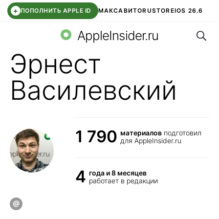
+
ПОПОЛНИТЬ APPLE ID
МАКС
АВИТО
RUSTORE
IOS 26.6
Поис
DDE STORE
СБЕР КИДС
ВТБ ОНЛАЙН
ЧАТ В ROBLOX
AppleInsider.ru
Эрнест
Василевский
1 790
материалов
подготовил
для AppleInsider.ru
4
года и 8 месяцев
работает в редакции