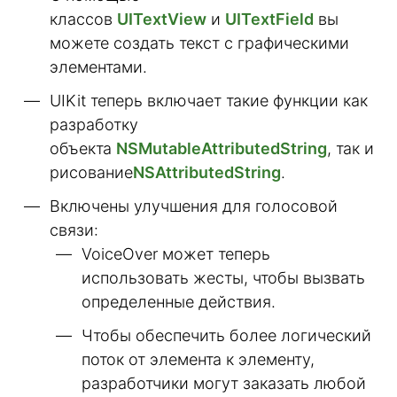
классов
UITextView
и
UITextField
вы
можете создать текст с графическими
элементами.
UIKit теперь включает такие функции как
разработку
объекта
NSMutableAttributedString
, так и
рисование
NSAttributedString
.
Включены улучшения для голосовой
связи:
VoiceOver может теперь
использовать жесты, чтобы вызвать
определенные действия.
Чтобы обеспечить более логический
поток от элемента к элементу,
разработчики могут заказать любой