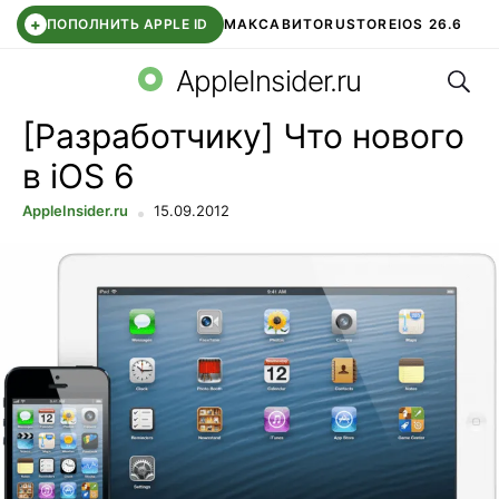
+
ПОПОЛНИТЬ APPLE ID
МАКС
АВИТО
RUSTORE
IOS 26.6
Поис
DDE STORE
СБЕР КИДС
ВТБ ОНЛАЙН
ЧАТ В ROBLOX
AppleInsider.ru
[Разработчику] Что нового
в iOS 6
AppleInsider.ru
15.09.2012