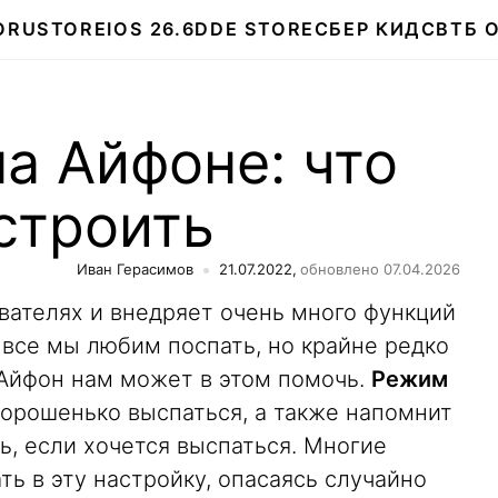
О
RUSTORE
IOS 26.6
DDE STORE
СБЕР КИДС
ВТБ 
а Айфоне: что
астроить
Иван Герасимов
21.07.2022,
обновлено 07.04.2026
ователях и внедряет очень много функций
к все мы любим поспать, но крайне редко
 Айфон нам может в этом помочь.
Режим
орошенько выспаться, а также напомнит
ть, если хочется выспаться. Многие
ть в эту настройку, опасаясь случайно