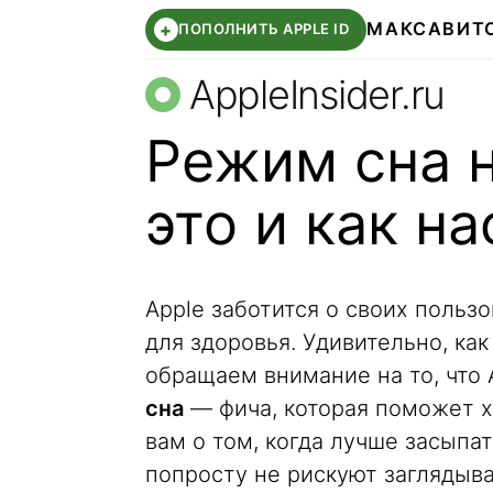
МАКС
АВИТ
+
ПОПОЛНИТЬ APPLE ID
AppleInsider.ru
Режим сна н
это и как н
Apple заботится о своих польз
для здоровья. Удивительно, ка
обращаем внимание на то, что
сна
— фича, которая поможет х
вам о том, когда лучше засыпа
попросту не рискуют заглядыва