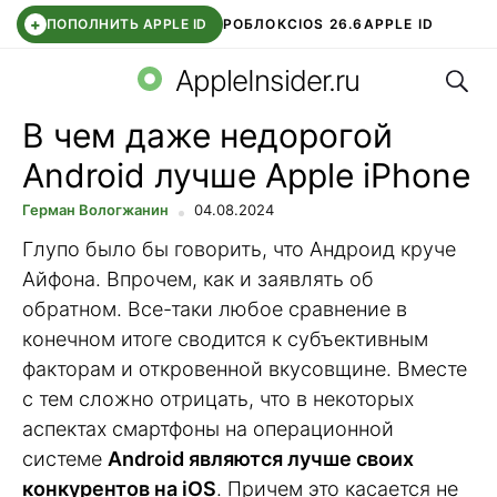
+
ПОПОЛНИТЬ APPLE ID
РОБЛОКС
IOS 26.6
APPLE ID
Поис
TELEGRAM
WHATSAPP
DDE STORE
APP STORE
OZON БАНК
AppleInsider.ru
В чем даже недорогой
Android лучше Apple iPhone
Герман Вологжанин
04.08.2024
Глупо было бы говорить, что Андроид круче
Айфона. Впрочем, как и заявлять об
обратном. Все-таки любое сравнение в
конечном итоге сводится к субъективным
факторам и откровенной вкусовщине. Вместе
с тем сложно отрицать, что в некоторых
аспектах смартфоны на операционной
системе
Android являются лучше своих
конкурентов на iOS
. Причем это касается не