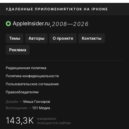
УДАЛЕННЫЕ ПРИЛОЖЕНИЯ
TIKTOK НА IPHONE
ПРИЛОЖЕНИЯ БЕЗ APP STORE
AppleInsider.ru
2008—2026
,
OZON БАНК, WILDBERRIES
Темы
Авторы
О проекте
Контакты
МЕССЕНДЖЕРЫ KAKAOTALK, B…
Реклама
ПОПОЛНЕНИЕ APPLE ID
Редакционная политика
Политика конфиденциальности
Пользовательское соглашение
Правообладателям
Дизайн —
Миша Гончаров
Воплощение —
101 Медиа
143,3K
ежедневно
пользуются сайтом