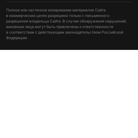
Полное или частичное копирование материалов Сайта
в коммерческих целях разрешено только с письменного
разрешения владельца Сайта. В случае обнаружения нарушений,
виновные лица могут быть привлечены к ответственности
в соответствии с действующим законодательством Российской
Федерации.