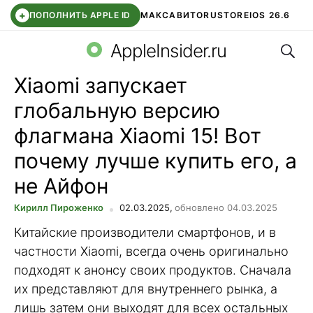
+
ПОПОЛНИТЬ APPLE ID
МАКС
АВИТО
RUSTORE
IOS 26.6
Поис
DDE STORE
СБЕР КИДС
ВТБ ОНЛАЙН
ЧАТ В ROBLOX
AppleInsider.ru
Xiaomi запускает
глобальную версию
флагмана Xiaomi 15! Вот
почему лучше купить его, а
не Айфон
Кирилл Пироженко
02.03.2025,
обновлено 04.03.2025
Китайские производители смартфонов, и в
частности Xiaomi, всегда очень оригинально
подходят к анонсу своих продуктов. Сначала
их представляют для внутреннего рынка, а
лишь затем они выходят для всех остальных