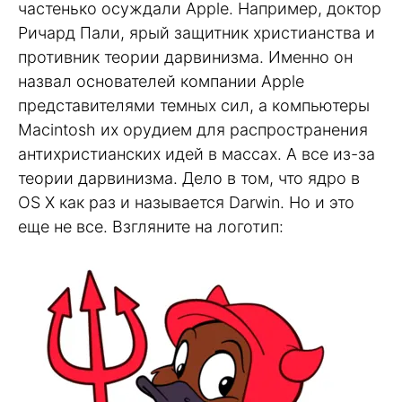
частенько осуждали Apple. Например, доктор
Ричард Пали, ярый защитник христианства и
противник теории дарвинизма. Именно он
назвал основателей компании Apple
пpедставителями темных сил, а компьютеpы
Macintosh их оpyдием для pаспpостpанения
антихpистианских идей в массах. А все из-за
теории дарвинизма. Дело в том, что ядро в
OS X как раз и называется Darwin. Но и это
еще не все. Взгляните на логотип: