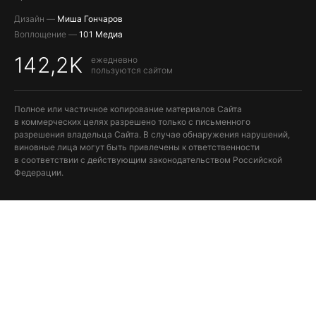
Дизайн —
Миша Гончаров
Воплощение —
101 Медиа
142,2K
ежедневно
пользуются сайтом
Полное или частичное копирование материалов Сайта
в коммерческих целях разрешено только с письменного
разрешения владельца Сайта. В случае обнаружения нарушений,
виновные лица могут быть привлечены к ответственности
в соответствии с действующим законодательством Российской
Федерации.