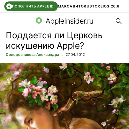
+
ПОПОЛНИТЬ APPLE ID
МАКС
АВИТО
RUSTORE
IOS 26.6
Поис
DDE STORE
СБЕР КИДС
ВТБ ОНЛАЙН
ЧАТ В ROBLOX
AppleInsider.ru
Поддается ли Церковь
искушению Apple?
Солодовникова Александра
27.04.2012