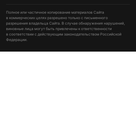
Полное или частичное копирование материалов Сайта
в коммерческих целях разрешено только с письменного
разрешения владельца Сайта. В случае обнаружения нарушений,
виновные лица могут быть привлечены к ответственности
в соответствии с действующим законодательством Российской
Федерации.