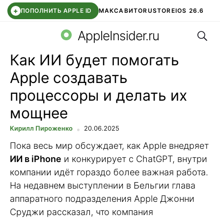
+
ПОПОЛНИТЬ APPLE ID
МАКС
АВИТО
RUSTORE
IOS 26.6
Поис
DDE STORE
СБЕР КИДС
ВТБ ОНЛАЙН
ЧАТ В ROBLOX
AppleInsider.ru
Как ИИ будет помогать
Apple создавать
процессоры и делать их
мощнее
Кирилл Пироженко
20.06.2025
Пока весь мир обсуждает, как Apple внедряет
ИИ в iPhone
и конкурирует с ChatGPT, внутри
компании идёт гораздо более важная работа.
На недавнем выступлении в Бельгии глава
аппаратного подразделения Apple Джонни
Сруджи рассказал, что компания