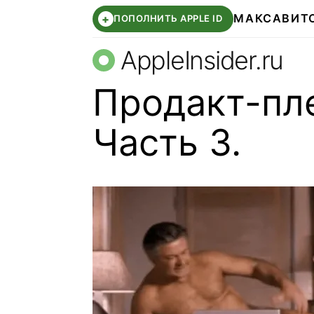
МАКС
АВИТ
+
ПОПОЛНИТЬ APPLE ID
AppleInsider.ru
Продакт-пле
Часть 3.