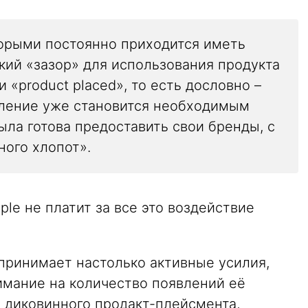
торыми постоянно приходится иметь
кий «зазор» для использования продукта
 «product placed», то есть дословно –
мление уже становится необходимым
ыла готова предоставить свои бренды, с
ного хлопот».
pple не платит за все это воздействие
принимает настолько активные усилия,
имание на количество появлений её
го диковинного продакт-плейсмента,