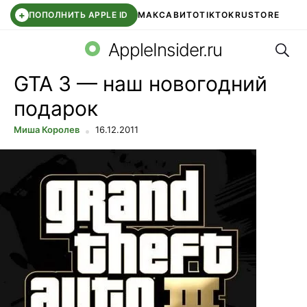
+
ПОПОЛНИТЬ APPLE ID
МАКС
АВИТО
TIKTOK
RUSTORE
Поис
SYNTARA
WB КЛУБ
IOS 26.6
DDE STORE
AppleInsider.ru
GTA 3 — наш новогодний
подарок
Миша Королев
16.12.2011