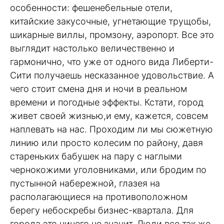
особенности: фешенебельные отели,
китайские закусочные, угнетающие трущобы,
шикарные виллы, промзону, аэропорт. Все это
выглядит настолько величественно и
гармонично, что уже от одного вида Либерти-
Сити получаешь несказанное удовольствие. А
чего стоит смена дня и ночи в реальном
времени и погодные эффекты. Кстати, город
живет своей жизнью,и ему, кажется, совсем
наплевать на нас. Проходим ли мы сюжетную
линию или просто колесим по району, давя
стареньких бабушек на пару с наглыми
чернокожими уголовниками, или бродим по
пустынной набережной, глазея на
располагающиеся на противоположном
берегу небоскребы бизнес-квартала. Для
города это ничего не значит. Люди все так же