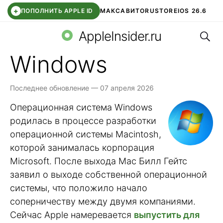
+
ПОПОЛНИТЬ APPLE ID
МАКС
АВИТО
RUSTORE
IOS 26.6
Поис
DDE STORE
СБЕР КИДС
ВТБ ОНЛАЙН
ЧАТ В ROBLOX
AppleInsider.ru
Windows
Последнее обновление — 07 апреля 2026
Операционная система Windows
родилась в процессе разработки
операционной системы Macintosh,
которой занималась корпорация
Microsoft. После выхода Mac Билл Гейтс
заявил о выходе собственной операционной
системы, что положило начало
соперничеству между двумя компаниями.
Сейчас Apple намеревается
выпустить для