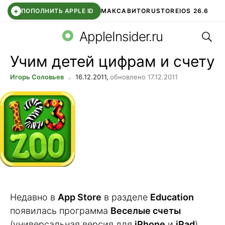
+
ПОПОЛНИТЬ APPLE ID
МАКС
АВИТО
RUSTORE
IOS 26.6
Поис
DDE STORE
СБЕР КИДС
ВТБ ОНЛАЙН
ЧАТ В ROBLOX
AppleInsider.ru
Учим детей цифрам и счету
Игорь Соловьев
16.12.2011,
обновлено 17.12.2011
Недавно в
App Store
в разделе
Education
появилась программа
Веселые счеты
(универсальная версия для
iPhone
и
iPad
)