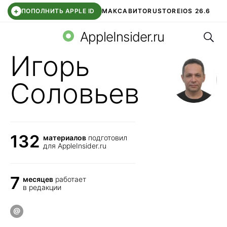
+
ПОПОЛНИТЬ APPLE ID
МАКС
АВИТО
RUSTORE
IOS 26.6
Поис
DDE STORE
СБЕР КИДС
ВТБ ОНЛАЙН
ЧАТ В ROBLOX
AppleInsider.ru
Игорь
Соловьев
132
материалов
подготовил
для AppleInsider.ru
7
месяцев
работает
в редакции