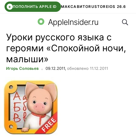
+
ПОПОЛНИТЬ APPLE ID
МАКС
АВИТО
RUSTORE
IOS 26.6
Поис
DDE STORE
СБЕР КИДС
ВТБ ОНЛАЙН
ЧАТ В ROBLOX
AppleInsider.ru
Уроки русского языка с
героями «Спокойной ночи,
малыши»
Игорь Соловьев
09.12.2011,
обновлено 11.12.2011