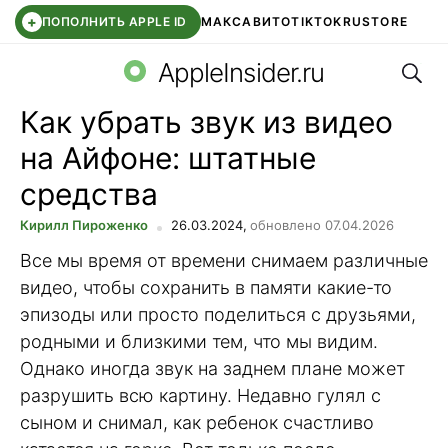
+
ПОПОЛНИТЬ APPLE ID
МАКС
АВИТО
TIKTOK
RUSTORE
Поис
SYNTARA
WB КЛУБ
IOS 26.6
DDE STORE
AppleInsider.ru
Как убрать звук из видео
на Айфоне: штатные
средства
Кирилл Пироженко
26.03.2024,
обновлено 07.04.2026
Все мы время от времени снимаем различные
видео, чтобы сохранить в памяти какие-то
эпизоды или просто поделиться с друзьями,
родными и близкими тем, что мы видим.
Однако иногда звук на заднем плане может
разрушить всю картину. Недавно гулял с
сыном и снимал, как ребенок счастливо