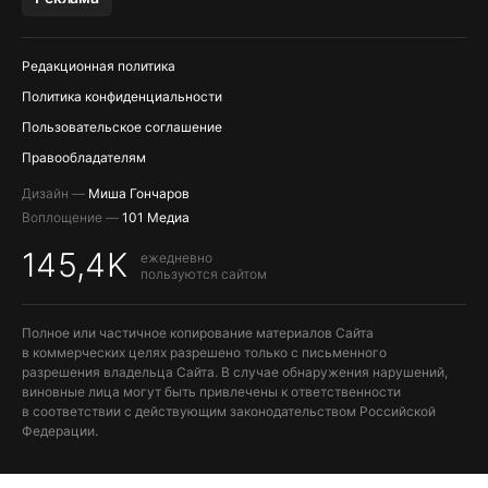
OZON, WILDBERRIES, ЯНДЕК…
Редакционная политика
Политика конфиденциальности
Пользовательское соглашение
Правообладателям
Дизайн —
Миша Гончаров
Воплощение —
101 Медиа
145,4K
ежедневно
пользуются сайтом
Полное или частичное копирование материалов Сайта
в коммерческих целях разрешено только с письменного
разрешения владельца Сайта. В случае обнаружения нарушений,
виновные лица могут быть привлечены к ответственности
в соответствии с действующим законодательством Российской
Федерации.