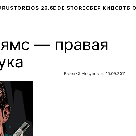
О
RUSTORE
IOS 26.6
DDE STORE
СБЕР КИДС
ВТБ 
ямс — правая
ука
Евгений Мосунов
15.09.2011