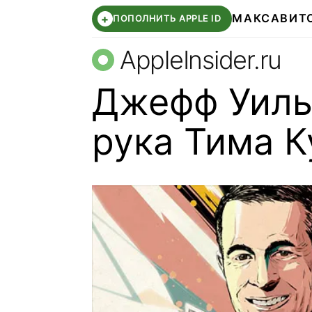
МАКС
АВИТ
+
ПОПОЛНИТЬ APPLE ID
AppleInsider.ru
Джефф Уиль
рука Тима К