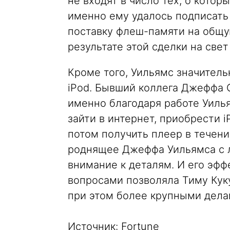
не входят в число тех, о котор
именно ему удалось подписать
поставку флеш-памяти на общу
результате этой сделки на свет
Кроме того, Уильямс значител
iPod. Бывший коллега Джеффа С
именно благодаря работе Уиль
зайти в интернет, приобрести iP
потом получить плеер в течени
роднящее Джеффа Уильямса с 
внимание к деталям. И его эф
вопросами позволяла Тиму Куку
при этом более крупными дела
Источник: Fortune