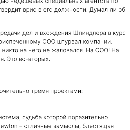
щью недешевых специальных агентств по
вердит врио в его должности. Думал ли об
редачи дел и вхождения Шпиндлера в курс
воиспеченному COO штурвал компании.
никто на него не жаловался. На COO! На
я. Это во-вторых.
ючительно тремя проектами:
истема, судьба которой поразительно
Newton – отличные замыслы, блестящая