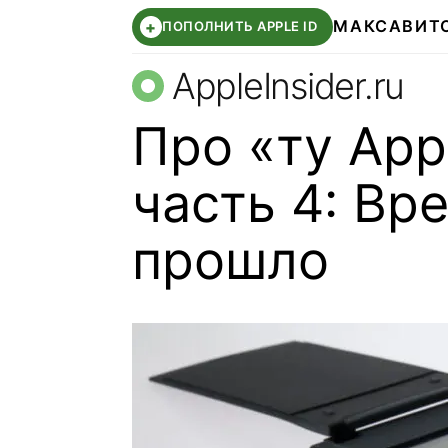
МАКС
АВИТ
+
ПОПОЛНИТЬ APPLE ID
AppleInsider.ru
Про «ту App
часть 4: Вр
прошло