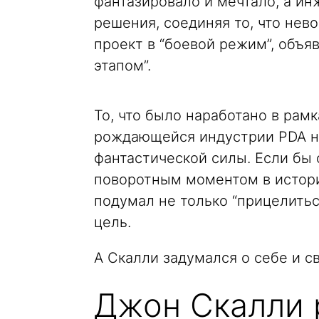
фантазировало и мечтало, а и
решения, соединяя то, что нев
проект в “боевой режим”, объя
этапом”.
То, что было наработано в рам
рождающейся индустрии PDA на
фантастической силы. Если бы о
поворотным моментом в истори
подумал не только “прицелиться
цель.
А Скалли задумался о себе и с
Джон Скалли 