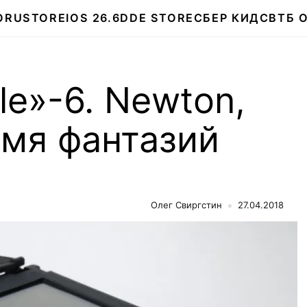
О
RUSTORE
IOS 26.6
DDE STORE
СБЕР КИДС
ВТБ 
le»-6. Newton,
емя фантазий
Олег Свиргстин
27.04.2018