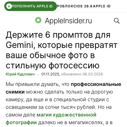
+
ПОПОЛНИТЬ APPLE ID
РОБЛОКС
IOS 26.6
APPLE ID
Поис
TELEGRAM
WHATSAPP
DDE STORE
APP STORE
OZON БАНК
AppleInsider.ru
Держите 6 промптов для
Gemini, которые превратят
ваше обычное фото в
стильную фотосессию
Юрий Кудлович
01.11.2025,
обновлено 06.03.2026
Мы привыкли думать, что
профессиональные
снимки
можно сделать только на дорогую
камеру, да еще и в специальной студии с
освещением за сотни тысяч рублей. Но на
самом деле
магия художественной
фотографии
далеко не в мегапикселях, а в