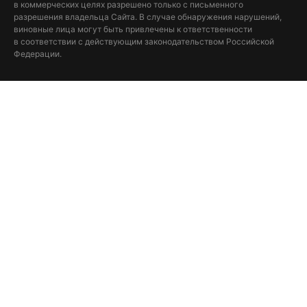
в коммерческих целях разрешено только с письменного
разрешения владельца Сайта. В случае обнаружения нарушений,
виновные лица могут быть привлечены к ответственности
в соответствии с действующим законодательством Российской
Федерации.