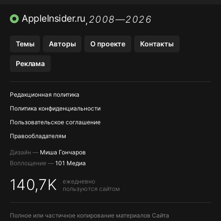
AVITO НА IPHONE
ВТБ ОНЛАЙН
TIKTOK НА IPHONE
AppleInsider.ru
2008—2026
,
Темы
Авторы
О проекте
Контакты
Реклама
Редакционная политика
Политика конфиденциальности
Пользовательское соглашение
Правообладателям
Дизайн —
Миша Гончаров
Воплощение —
101 Медиа
140,7K
ежедневно
пользуются сайтом
Полное или частичное копирование материалов Сайта