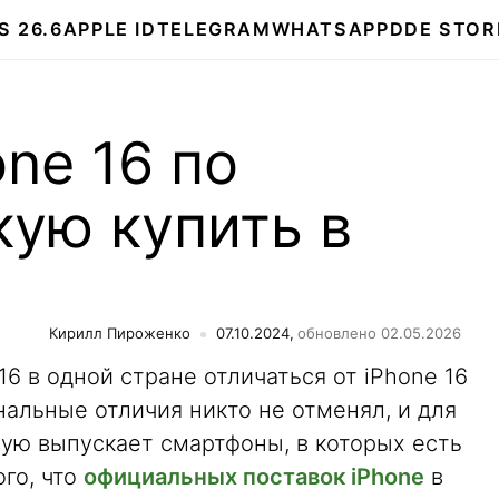
S 26.6
APPLE ID
TELEGRAM
WHATSAPP
DDE STOR
ne 16 по
кую купить в
Кирилл Пироженко
07.10.2024,
обновлено 02.05.2026
16 в одной стране отличаться от iPhone 16
нальные отличия никто не отменял, и для
тую выпускает смартфоны, в которых есть
ого, что
официальных поставок iPhone
в