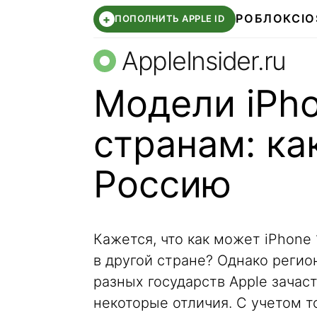
РОБЛОКС
IO
+
ПОПОЛНИТЬ APPLE ID
AppleInsider.ru
Модели iPho
странам: ка
Россию
Кажется, что как может iPhone 
в другой стране? Однако регио
разных государств Apple зачас
некоторые отличия. С учетом т