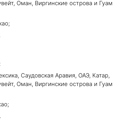
увейт, Оман, Виргинские острова и Гуам
као;
.
;
ксика, Саудовская Аравия, ОАЭ, Катар,
увейт, Оман, Виргинские острова и Гуам
ао;
.