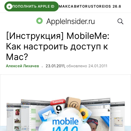
+
ПОПОЛНИТЬ APPLE ID
МАКС
АВИТО
RUSTORE
IOS 26.6
Поис
DDE STORE
СБЕР КИДС
ВТБ ОНЛАЙН
ЧАТ В ROBLOX
AppleInsider.ru
[Инструкция] MobileMe:
Как настроить доступ к
Mac?
Алексей Лихачев
23.01.2011,
обновлено 24.01.2011