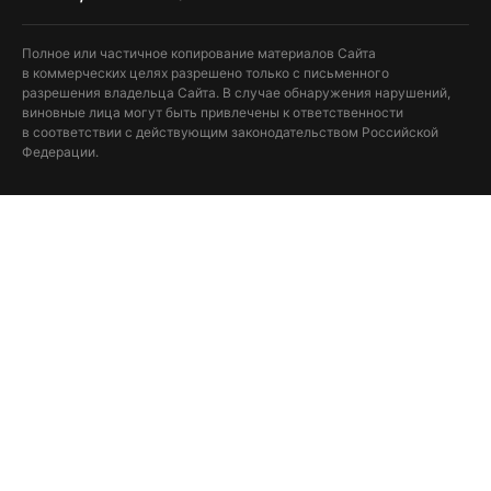
Полное или частичное копирование материалов Сайта
в коммерческих целях разрешено только с письменного
разрешения владельца Сайта. В случае обнаружения нарушений,
виновные лица могут быть привлечены к ответственности
в соответствии с действующим законодательством Российской
Федерации.