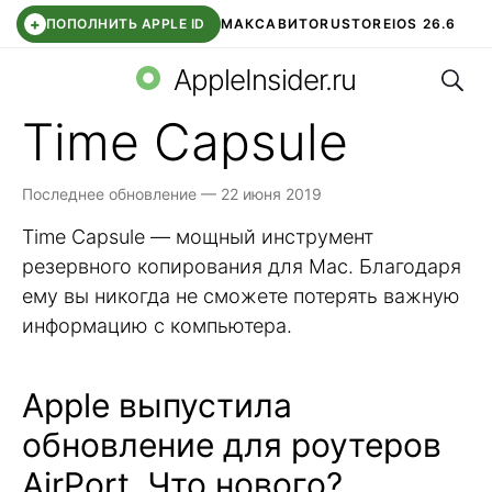
+
ПОПОЛНИТЬ APPLE ID
МАКС
АВИТО
RUSTORE
IOS 26.6
Поис
DDE STORE
СБЕР КИДС
ВТБ ОНЛАЙН
ЧАТ В ROBLOX
AppleInsider.ru
Time Capsule
Последнее обновление — 22 июня 2019
Time Capsule — мощный инструмент
резервного копирования для Mac. Благодаря
ему вы никогда не сможете потерять важную
информацию с компьютера.
Apple выпустила
обновление для роутеров
AirPort. Что нового?