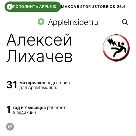
+
ПОПОЛНИТЬ APPLE ID
МАКС
АВИТО
RUSTORE
IOS 26.6
Поис
DDE STORE
СБЕР КИДС
ВТБ ОНЛАЙН
ЧАТ В ROBLOX
AppleInsider.ru
Алексей
Лихачев
31
материалов
подготовил
для AppleInsider.ru
1
год и 7 месяцев
работает
в редакции