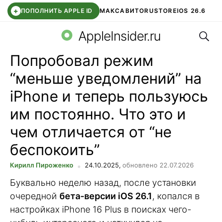
+
ПОПОЛНИТЬ APPLE ID
МАКС
АВИТО
RUSTORE
IOS 26.6
Поис
DDE STORE
СБЕР КИДС
ВТБ ОНЛАЙН
ЧАТ В ROBLOX
AppleInsider.ru
Попробовал режим
“меньше уведомлений” на
iPhone и теперь пользуюсь
им постоянно. Что это и
чем отличается от “не
беспокоить”
Кирилл Пироженко
24.10.2025,
обновлено 22.07.2026
Буквально неделю назад, после установки
очередной
бета-версии iOS 26.1
, копался в
настройках iPhone 16 Plus в поисках чего-