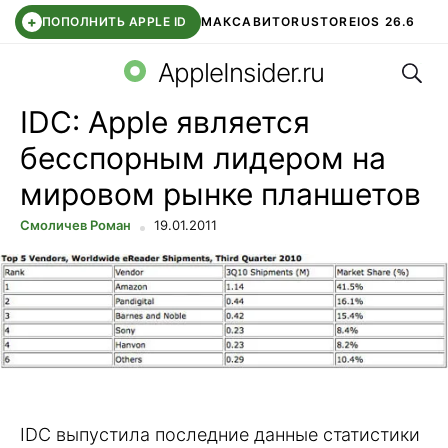
+
ПОПОЛНИТЬ APPLE ID
МАКС
АВИТО
RUSTORE
IOS 26.6
Поис
DDE STORE
СБЕР КИДС
ВТБ ОНЛАЙН
ЧАТ В ROBLOX
AppleInsider.ru
IDC: Apple является
бесспорным лидером на
мировом рынке планшетов
Смоличев Роман
19.01.2011
IDC выпустила последние данные статистики