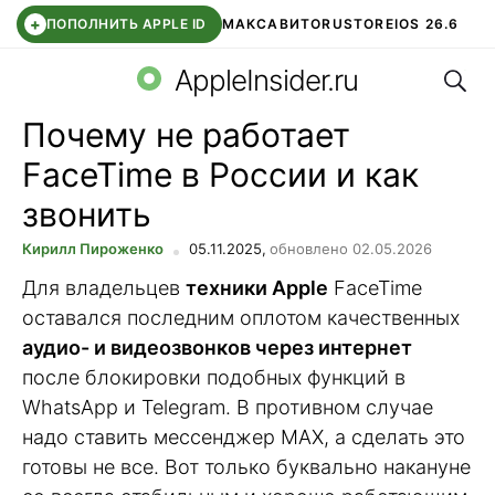
+
ПОПОЛНИТЬ APPLE ID
МАКС
АВИТО
RUSTORE
IOS 26.6
Поис
DDE STORE
СБЕР КИДС
ВТБ ОНЛАЙН
ЧАТ В ROBLOX
AppleInsider.ru
Почему не работает
FaceTime в России и как
звонить
Кирилл Пироженко
05.11.2025,
обновлено 02.05.2026
Для владельцев
техники Apple
FaceTime
оставался последним оплотом качественных
аудио- и видеозвонков через интернет
после блокировки подобных функций в
WhatsApp и Telegram. В противном случае
надо ставить мессенджер MAX, а сделать это
готовы не все. Вот только буквально накануне