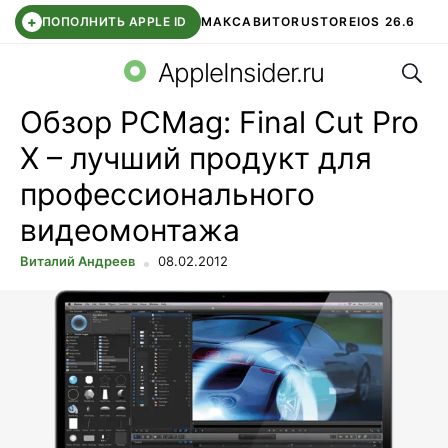
+
ПОПОЛНИТЬ APPLE ID
МАКС
АВИТО
RUSTORE
IOS 26.6
Поис
DDE STORE
СБЕР КИДС
ВТБ ОНЛАЙН
ЧАТ В ROBLOX
AppleInsider.ru
Обзор PCMag: Final Cut Pro
X – лучший продукт для
профессионального
видеомонтажа
Виталий Андреев
08.02.2012