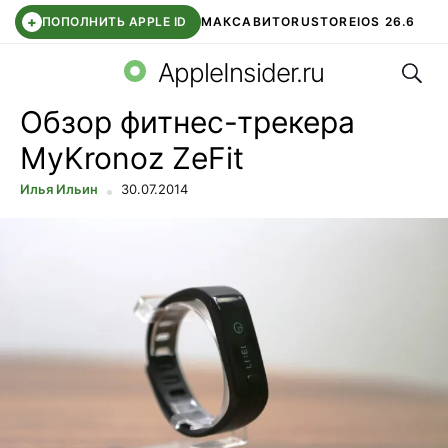
+
ПОПОЛНИТЬ APPLE ID
МАКС
АВИТО
RUSTORE
IOS 26.6
Поис
DDE STORE
СБЕР КИДС
ВТБ ОНЛАЙН
ЧАТ В ROBLOX
AppleInsider.ru
Обзор фитнес-трекера
MyKronoz ZeFit
Илья Ильин
30.07.2014