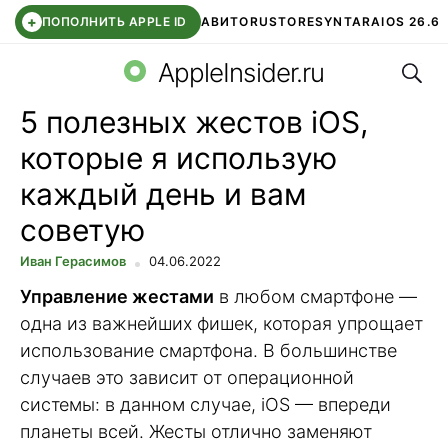
+
ПОПОЛНИТЬ APPLE ID
АВИТО
RUSTORE
SYNTARA
IOS 26.6
Поис
DDE STORE
СБЕР КИДС
ЧАТ ROBLOX
ВТБ ОНЛАЙН
AppleInsider.ru
5 полезных жестов iOS,
которые я использую
каждый день и вам
советую
Иван Герасимов
04.06.2022
Управление жестами
в любом смартфоне —
одна из важнейших фишек, которая упрощает
использование смартфона. В большинстве
случаев это зависит от операционной
системы: в данном случае, iOS — впереди
планеты всей. Жесты отлично заменяют