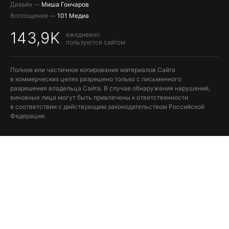
Дизайн —
Миша Гончаров
Воплощение —
101 Медиа
143,9K
ежедневно
пользуются сайтом
Полное или частичное копирование материалов Сайта
в коммерческих целях разрешено только с письменного
разрешения владельца Сайта. В случае обнаружения нарушений,
виновные лица могут быть привлечены к ответственности
в соответствии с действующим законодательством Российской
Федерации.