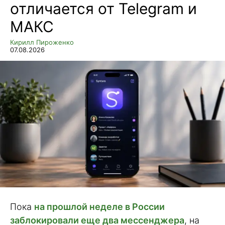
отличается от Telegram и
слухам, на сцене покажут сразу пять
новых устройств, и часть из них
МАКС
ломает привычную логику.
Кирилл Пироженко
Разбираемся, что именно готовит
07.08.2026
Apple и на что стоит копить.
Пока
на прошлой неделе в России
заблокировали еще два мессенджера
, на