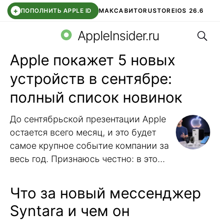
+
ПОПОЛНИТЬ APPLE ID
МАКС
АВИТО
RUSTORE
IOS 26.6
Поис
DDE STORE
СБЕР КИДС
ВТБ ОНЛАЙН
ЧАТ В ROBLOX
AppleInsider.ru
Apple покажет 5 новых
устройств в сентябре:
полный список новинок
До сентябрьской презентации Apple
остается всего месяц, и это будет
самое крупное событие компании за
весь год. Признаюсь честно: в этом
году я не стал ждать сентябрьскую
презентацию Apple и обновил жене
Что за новый мессенджер
iPhone еще до нее, но следить за
Syntara и чем он
утечками это не отменяет. По