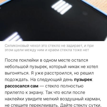
Силиконовый чехол это стекло не задирает, и при
этом щели между ним и краем стекла тоже нет
После поклейки в одном месте остался
небольшой пузырек, который никак не хотел
выгоняться. Я уже расстроился, но решил
подождать. На следующий день
пузырек
рассосался сам
— стекло полностью
прилегло к экрану. Так что если после
наклейки увидите мелкий воздушный карман,
не спешите переклеивать. Дайте стеклу сутки,