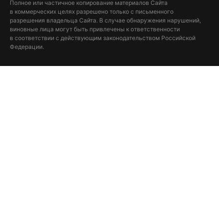
Полное или частичное копирование материалов Сайта
в коммерческих целях разрешено только с письменного
разрешения владельца Сайта. В случае обнаружения нарушений,
виновные лица могут быть привлечены к ответственности
в соответствии с действующим законодательством Российской
Федерации.