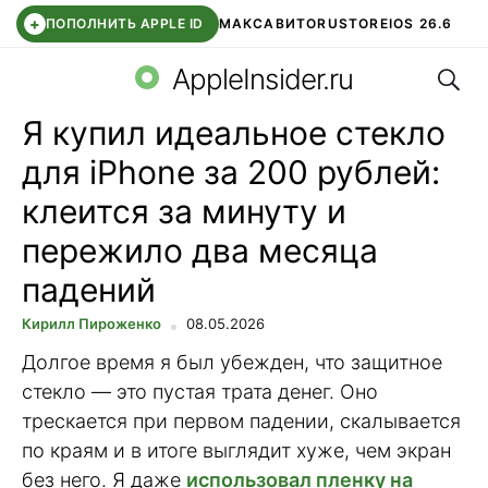
+
ПОПОЛНИТЬ APPLE ID
МАКС
АВИТО
RUSTORE
IOS 26.6
Поис
DDE STORE
СБЕР КИДС
ВТБ ОНЛАЙН
ЧАТ В ROBLOX
AppleInsider.ru
Я купил идеальное стекло
для iPhone за 200 рублей:
клеится за минуту и
пережило два месяца
падений
Кирилл Пироженко
08.05.2026
Долгое время я был убежден, что защитное
стекло — это пустая трата денег. Оно
трескается при первом падении, скалывается
по краям и в итоге выглядит хуже, чем экран
без него. Я даже
использовал пленку на